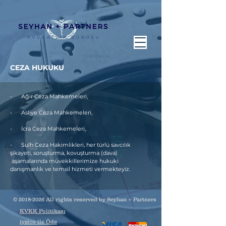
CEZA HUKUKU
- Ağır Ceza Mahkemeleri,
- Asliye Ceza Mahkemeleri,
- İcra Ceza Mahkemeleri,
- Sulh Ceza Hakimlikleri, her türlü savcılık
şikayeti, soruşturma, kovuşturma (dava)
aşamalarında müvekkillerimize hukuki
danışmanlık ve temsil hizmeti vermekteyiz.
©
2018-2026
All rights reserved by Seyhan + Partners
KVKK Politikası
iyzico ile Öde