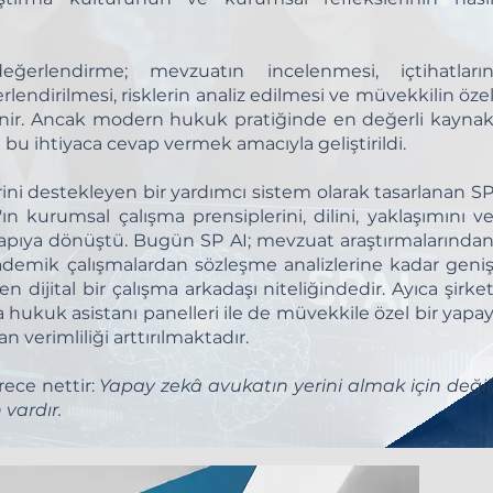
ğerlendirme; mevzuatın incelenmesi, içtihatları
lendirilmesi, risklerin analiz edilmesi ve müvekkilin öze
llenir. Ancak modern hukuk pratiğinde en değerli kayna
 bu ihtiyaca cevap vermek amacıyla geliştirildi.
rini destekleyen bir yardımcı sistem olarak tasarlanan S
n kurumsal çalışma prensiplerini, dilini, yaklaşımını v
r yapıya dönüştü. Bugün SP AI; mevzuat araştırmalarında
ademik çalışmalardan sözleşme analizlerine kadar geni
n dijital bir çalışma arkadaşı niteliğindedir. Ayıca şirke
 hukuk asistanı panelleri ile de müvekkile özel bir yapa
 verimliliği arttırılmaktadır.
rece nettir:
Yapay zekâ avukatın yerini almak için değil
 vardır.