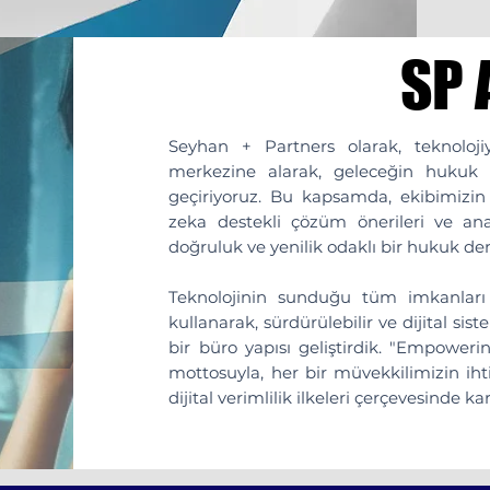
SP 
SP 
Seyhan + Partners olarak, teknoloji
merkezine alarak, geleceğin hukuk
geçiriyoruz. Bu kapsamda, ekibimizin d
zeka destekli çözüm önerileri ve ana
doğruluk ve yenilik odaklı bir hukuk de
Teknolojinin sunduğu tüm imkanları
kullanarak, sürdürülebilir ve dijital si
bir büro yapısı geliştirdik. "Empowe
mottosuyla, her bir müvekkilimizin ihti
dijital verimlilik ilkeleri çerçevesinde