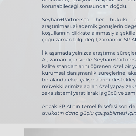
korunabileceği sorusundan doğdu.
Seyhan+Partners'ta her hukuki de
araştırılması, akademik görüşlerin değer
koşullarının dikkate alınmasıyla şeki
çoğu zaman bilgi değil, zamandır. SP AI
İlk aşamada yalnızca araştırma süreçle
AI, zaman içerisinde Seyhan+Partners'ı
kalite standartlarını öğrenen özel bi
kurumsal danışmanlık süreçlerine, ak
bir alanda ekip çalışmalarını destekleye
müvekkilerimize açılan özel yapay zeka
zeka sistemi yaratılarak iş gücü ve zaman
Ancak SP AI'nın temel felsefesi son de
avukatın daha güçlü çalışabilmesi için