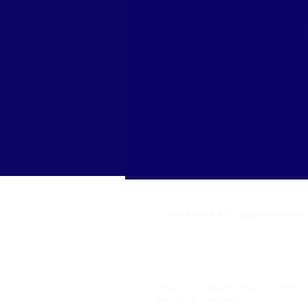
© 2018-2026 All rights reserve
İnternet sitesi, logo dahi
geliştirilmektedir.