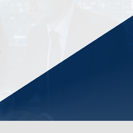
n
l
k
P
e
n
ş
t
y
,