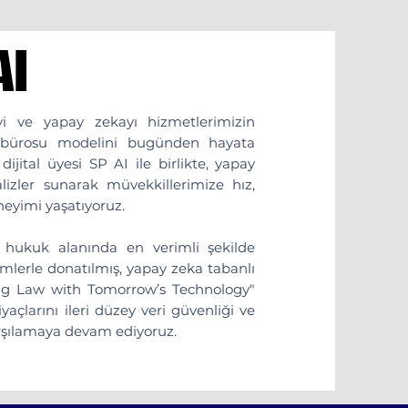
AI
AI
yi ve yapay zekayı hizmetlerimizin
 bürosu modelini bugünden hayata
ijital üyesi SP AI ile birlikte, yapay
lizler sunarak müvekkillerimize hız,
neyimi yaşatıyoruz.
 hukuk alanında en verimli şekilde
stemlerle donatılmış, yapay zeka tabanlı
ring Law with Tomorrow’s Technology"
yaçlarını ileri düzey veri güvenliği ve
 karşılamaya devam ediyoruz.