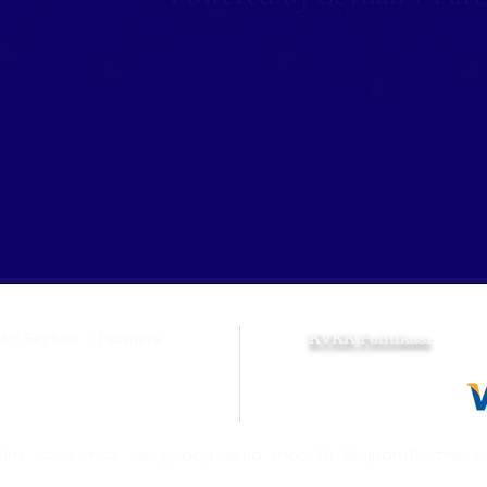
d by Seyhan + Partners
KVKK Politikası
iyzico ile Öde
l tüm tasarımlar ve yapay zeka modülü Seyhan+Partners 