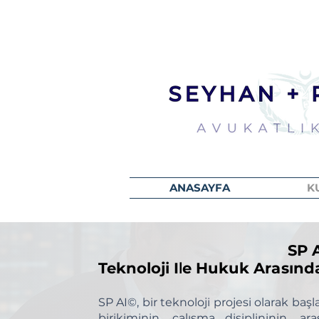
ANASAYFA
K
SP A
SP A
Teknoloji Ile Hukuk Arasın
Teknoloji Ile Hukuk Arasın
SP AI©, bir teknoloji projesi olarak ba
birikiminin, çalışma disiplininin, 