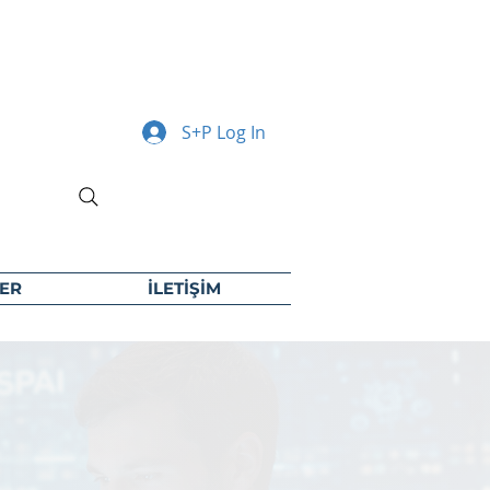
S+P Log In
ER
İLETİŞİM
i
l