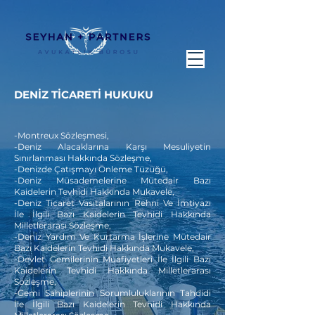
DENİZ TİCARETİ HUKUKU
-Montreux Sözleşmesi,
-Deniz Alacaklarına Karşı Mesuliyetin
Sınırlanması Hakkında Sözleşme,
-Denizde Çatışmayı Önleme Tüzüğü,
-Deniz Müsademelerine Mütedair Bazı
Kaidelerin Tevhidi Hakkında Mukavele,
-Deniz Ticaret Vasıtalarının Rehni Ve İmtiyazı
İle İlgili Bazı Kaidelerin Tevhidi Hakkında
Milletlerarası Sözleşme,
-Deniz Yardım Ve Kurtarma İşlerine Mütedair
Bazı Kaidelerin Tevhidi Hakkında Mukavele,
-Devlet Gemilerinin Muafiyetleri İle İlgili Bazı
Kaidelerin Tevhidi Hakkında Milletlerarası
Sözleşme,
-Gemi Sahiplerinin Sorumluluklarının Tahdidi
İle İlgili Bazı Kaidelerin Tevhidi Hakkında