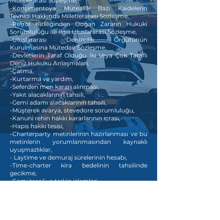
Milletlerarası Sözleşme,
-Konşimentoya Müteallik Bazı Kaidelerin
Tevhidi Hakkında Milletlerarası Sözleşme,
-Petrol Kirliliğinden Doğan Zararın Hukuki
Sorumluluğu İle İlgili Uluslararası Sözleşme,
-Uluslararası Denizcilik Örgütünün
Kurulmasına Mütedair Sözleşme,
-Devletlerin Taraf Olduğu İki Veya Çok Taraflı
Deniz Hukuku Anlaşmaları.
-Çatma,
-Kurtarma ve yardım,
-Seferden men kararı alınması,
-Yakıt alacaklarının tahsili,
-Gemi adamı alacaklarının tahsili,
-Müşterek avarya, stevedore sorumluluğu,
-Kanuni rehin hakkı kararlarının icrası,
-Hapis hakkı tesisi,
-Charterparty metinlerinin hazırlanması ve bu
metinlerin yorumlanmasından kaynaklı
uyuşmazlıklar,
- Laytime ve demuraj sürelerinin hesabı,
-Time-charter kira bedelinin tahsilinde
gecikme,
-Gemi tescil ve terkin işlemleri,
-Deniz hukukuna özgü mortgage işlemleri,
-Gemi sicil işlemlerinin closing aşamasında
tarafların temsili,
-Gemi ve yat inşası sözleşmelerinin tanzimi,