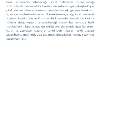
ibraz etmesinin isteneceği, iptal talebinde bulunulacağı 
düşünülerek marka sahibi tarafından kullanım gerçekleştirildiyse 
iptal talebinin Kuruma sunulmasından önceki geriye dönük son 
üç ay içerisindeki kullanımın dikkate alınmayacağı, iptal talebinde 
bulunan kişinin talebin Kuruma iletilmesinden önceki bir tarihte 
hüküm doğurmasını isteyebileceği ancak bu konuda haklı 
menfaatlerini ispatlaması gerektiği; aksi durumda iptal kararının 
Kurum’a yapılacak başvuru tarihinden itibaren etkili olacağı 
taslak haline getirilmiş olsa da; anılan değişiklikler henüz resmiyet 
kazanmamıştır.
Sonuç olarak, marka iptali talepleri için 10 Ocak 2024 tarihinden 
itibaren doğrudan Kurum’a başvurmak gerekmekte olup 
Kurum’un konuya ilişkin gelecekteki düzenlemeleri yakından 
takip edilmelidir.
Av. Ayşegül ARSLAN
Hepsini Gör
İlgili Yazılar