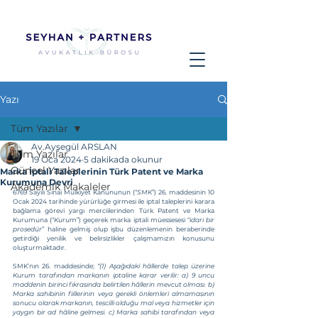
Yazı
Tüm Yazılar
Av.Ayşegül ARSLAN
Tüm Yazılar
19 Oca 2024
5 dakikada okunur
Güncel Yazılar
Marka İptali Taleplerinin Türk Patent ve Marka
Kurumuna Devri
Akademik Makaleler
6769 Sayılı Sinai Mülkiyet Kanununun (“
SMK
”) 26. maddesinin 10 
Ocak 2024 tarihinde yürürlüğe girmesi ile iptal taleplerini karara 
bağlama görevi yargı merciilerinden Türk Patent ve Marka 
Kurumuna (“
Kurum
”) geçerek marka iptali müessesesi “
idari bir 
prosedür
” haline gelmiş olup işbu düzenlemenin beraberinde 
getirdiği yenilik ve belirsizlikler çalışmamızın konusunu 
oluşturmaktadır.
SMK’nın 26. maddesinde; 
“(1) Aşağıdaki hâllerde talep üzerine 
Kurum tarafından markanın iptaline karar verilir: a) 9 uncu 
maddenin birinci fıkrasında belirtilen hâllerin mevcut olması. b) 
Marka sahibinin fiillerinin veya gerekli önlemleri almamasının 
sonucu olarak markanın, tescilli olduğu mal veya hizmetler için 
yaygın bir ad hâline gelmesi. c) Marka sahibi tarafından veya 