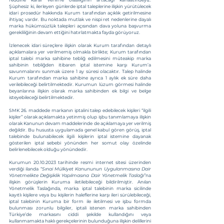
Şüphesiz ki, ilerleyen günlerde iptal taleplerine ilişkin yürütülecek 
idari prosedür hakkında Kurum tarafından açıklık getirilmesine 
ihtiyaç vardır. Bu noktada mutlak ve nispi ret nedenlerine dayalı 
marka hükümsüzlük talepleri açısından dava yoluna başvurma 
gerekliliğinin devam ettiğini hatırlatmakta fayda görüyoruz.
İzlenecek idari süreçlere ilişkin olarak Kurum tarafından detaylı 
açıklamalara yer verilmemiş olmakla birlikte; Kurum tarafından 
iptal talebi marka sahibine tebliğ edilmesini müteakip marka 
sahibinin tebliğden itibaren iptal istemine karşı Kurum’a 
savunmalarını sunmak üzere 1 ay süresi olacaktır. Talep halinde 
Kurum tarafından marka sahibine ayrıca 1 aylık ek süre daha 
verilebileceği belirtilmektedir. Kurumun lüzum görmesi halinde 
beyanlarına ilişkin olarak marka sahibinden ek bilgi ve belge 
isteyebileceği belirtilmektedir.
SMK 26. maddede markanın iptalini talep edebilecek kişileri “ilgili 
kişiler” olarak açıklamakta yetinmiş olup işbu tanımlamaya ilişkin 
olarak Kanunun devam maddelerinde de açıklamaya yer verilmiş 
değildir. Bu hususta uygulamada genel kabul gören görüş, iptal 
talebinde bulunabilecek ilgili kişilerin iptal istemine dayanak 
gösterilen iptal sebebi yönünden her somut olay özelinde 
belirlenebilecek olduğu yönündedir.
Kurumun 20.10.2023 tarihinde resmi internet sitesi üzerinden 
verdiği ilanda “
Sınai Mülkiyet Kanununun Uygulanmasına Dair 
Yönetmelikte Değişiklik Yapılmasına Dair Yönetmelik Taslağı
”na 
ilişkin görüşlerin Kuruma iletilebileceği bildirilmiştir. Anılan 
Yönetmelik Taslağında, marka iptal talebinin marka sicilinde 
kayıtlı kişilere veya bu kişilerin haleflerine karşı ileri sürülebileceği, 
iptal talebinin Kuruma bir form ile iletilmesi ve işbu formda 
bulunması zorunlu bilgiler, iptali istenen marka sahibinden 
Türkiye’de markasını ciddi şekilde kullandığını veya 
kullanmamakta haklı gerekçelerinin bulunduğuna ilişkin delillerini 