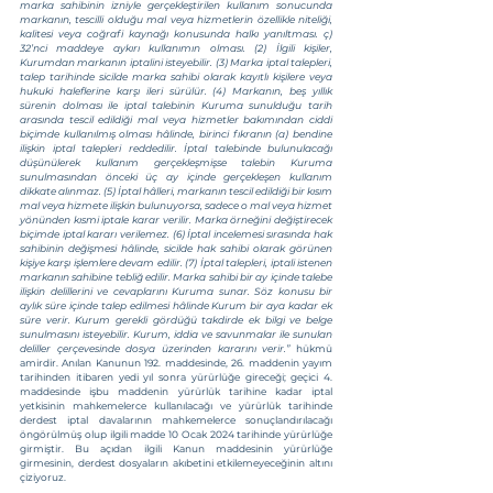
marka sahibinin izniyle gerçekleştirilen kullanım sonucunda 
markanın, tescilli olduğu mal veya hizmetlerin özellikle niteliği, 
kalitesi veya coğrafi kaynağı konusunda halkı yanıltması. ç) 
32’nci maddeye aykırı kullanımın olması. (2) İlgili kişiler, 
Kurumdan markanın iptalini isteyebilir. (3) Marka iptal talepleri, 
talep tarihinde sicilde marka sahibi olarak kayıtlı kişilere veya 
hukuki haleflerine karşı ileri sürülür. (4) Markanın, beş yıllık 
sürenin dolması ile iptal talebinin Kuruma sunulduğu tarih 
arasında tescil edildiği mal veya hizmetler bakımından ciddi 
biçimde kullanılmış olması hâlinde, birinci fıkranın (a) bendine 
ilişkin iptal talepleri reddedilir. İptal talebinde bulunulacağı 
düşünülerek kullanım gerçekleşmişse talebin Kuruma 
sunulmasından önceki üç ay içinde gerçekleşen kullanım 
dikkate alınmaz. (5) İptal hâlleri, markanın tescil edildiği bir kısım 
mal veya hizmete ilişkin bulunuyorsa, sadece o mal veya hizmet 
yönünden kısmi iptale karar verilir. Marka örneğini değiştirecek 
biçimde iptal kararı verilemez. (6) İptal incelemesi sırasında hak 
sahibinin değişmesi hâlinde, sicilde hak sahibi olarak görünen 
kişiye karşı işlemlere devam edilir. (7) İptal talepleri, iptali istenen 
markanın sahibine tebliğ edilir. Marka sahibi bir ay içinde talebe 
ilişkin delillerini ve cevaplarını Kuruma sunar. Söz konusu bir 
aylık süre içinde talep edilmesi hâlinde Kurum bir aya kadar ek 
süre verir. Kurum gerekli gördüğü takdirde ek bilgi ve belge 
sunulmasını isteyebilir. Kurum, iddia ve savunmalar ile sunulan 
deliller çerçevesinde dosya üzerinden kararını verir.”
 hükmü 
amirdir. Anılan Kanunun 192. maddesinde, 26. maddenin yayım 
tarihinden itibaren yedi yıl sonra yürürlüğe gireceği; geçici 4. 
maddesinde işbu maddenin yürürlük tarihine kadar iptal 
yetkisinin mahkemelerce kullanılacağı ve yürürlük tarihinde 
derdest iptal davalarının mahkemelerce sonuçlandırılacağı 
öngörülmüş olup ilgili madde 10 Ocak 2024 tarihinde yürürlüğe 
girmiştir. Bu açıdan ilgili Kanun maddesinin yürürlüğe 
girmesinin, derdest dosyaların akıbetini etkilemeyeceğinin altını 
çiziyoruz.