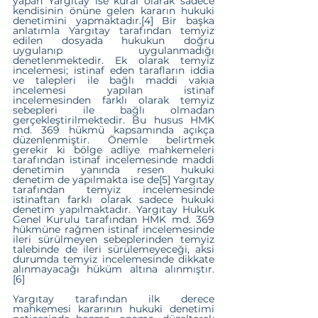
yapan Yargıtay ise kural olarak sadece 
kendisinin önüne gelen kararın hukuki 
denetimini yapmaktadır.
[4]
 Bir başka 
anlatımla Yargıtay tarafından temyiz 
edilen dosyada hukukun doğru 
uygulanıp uygulanmadığı 
denetlenmektedir. Ek olarak temyiz 
incelemesi; istinaf eden tarafların iddia 
ve talepleri ile bağlı maddi vakıa 
incelemesi yapılan istinaf 
incelemesinden farklı olarak temyiz 
sebepleri ile bağlı olmadan 
gerçekleştirilmektedir. Bu husus HMK 
md. 369 hükmü kapsamında açıkça 
düzenlenmiştir. Önemle belirtmek 
gerekir ki bölge adliye mahkemeleri 
tarafından istinaf incelemesinde maddi 
denetimin yanında resen hukuki 
denetim de yapılmakta ise de
[5]
 Yargıtay 
tarafından temyiz incelemesinde 
istinaftan farklı olarak sadece hukuki 
denetim yapılmaktadır. Yargıtay Hukuk 
Genel Kurulu tarafından HMK md. 369 
hükmüne rağmen istinaf incelemesinde 
ileri sürülmeyen sebeplerinden temyiz 
talebinde de ileri sürülemeyeceği, aksi 
durumda temyiz incelemesinde dikkate 
alınmayacağı hüküm altına alınmıştır.
[6]
Yargıtay tarafından ilk derece 
mahkemesi kararının hukuki denetimi 