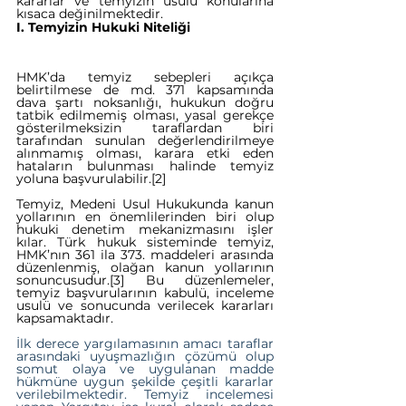
kararlar ve temyizin usulü konularına 
kısaca değinilmektedir.
I. Temyizin Hukuki Niteliği
HMK’da temyiz sebepleri açıkça 
belirtilmese de md. 371 kapsamında 
dava şartı noksanlığı, hukukun doğru 
tatbik edilmemiş olması, yasal gerekçe 
gösterilmeksizin taraflardan biri 
tarafından sunulan değerlendirilmeye 
alınmamış olması, karara etki eden 
hataların bulunması halinde temyiz 
yoluna başvurulabilir.
[2]
Temyiz, Medeni Usul Hukukunda kanun 
yollarının en önemlilerinden biri olup 
hukuki denetim mekanizmasını işler 
kılar. Türk hukuk sisteminde temyiz, 
HMK’nın 361 ila 373. maddeleri arasında 
düzenlenmiş, olağan kanun yollarının 
sonuncusudur.
[3]
 Bu düzenlemeler, 
temyiz başvurularının kabulü, inceleme 
usulü ve sonucunda verilecek kararları 
kapsamaktadır.
İlk derece yargılamasının amacı taraflar 
arasındaki uyuşmazlığın çözümü olup 
somut olaya ve uygulanan madde 
hükmüne uygun şekilde çeşitli kararlar 
verilebilmektedir. Temyiz incelemesi 