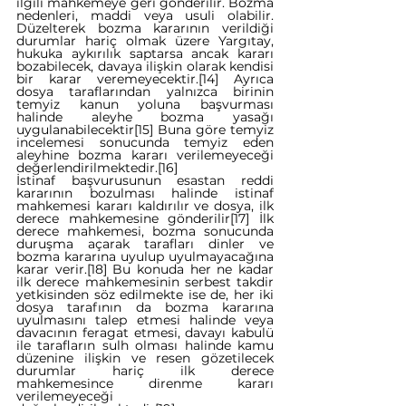
ilgili mahkemeye geri gönderilir. Bozma 
nedenleri, maddi veya usuli olabilir. 
Düzelterek bozma kararının verildiği 
durumlar hariç olmak üzere Yargıtay, 
hukuka aykırılık saptarsa ancak kararı 
bozabilecek, davaya ilişkin olarak kendisi 
bir karar veremeyecektir.
[14]
 Ayrıca 
dosya taraflarından yalnızca birinin 
temyiz kanun yoluna başvurması 
halinde aleyhe bozma yasağı 
uygulanabilecektir
[15]
 Buna göre temyiz 
incelemesi sonucunda temyiz eden 
aleyhine bozma kararı verilemeyeceği 
değerlendirilmektedir.
[16]
İstinaf başvurusunun esastan reddi 
kararının bozulması halinde istinaf 
mahkemesi kararı kaldırılır ve dosya, ilk 
derece mahkemesine gönderilir
[17]
 İlk 
derece mahkemesi, bozma sonucunda 
duruşma açarak tarafları dinler ve 
bozma kararına uyulup uyulmayacağına 
karar verir.
[18]
 Bu konuda her ne kadar 
ilk derece mahkemesinin serbest takdir 
yetkisinden söz edilmekte ise de, her iki 
dosya tarafının da bozma kararına 
uyulmasını talep etmesi halinde veya 
davacının feragat etmesi, davayı kabulü 
ile tarafların sulh olması halinde kamu 
düzenine ilişkin ve resen gözetilecek 
durumlar hariç ilk derece 
mahkemesince direnme kararı 
verilemeyeceği 