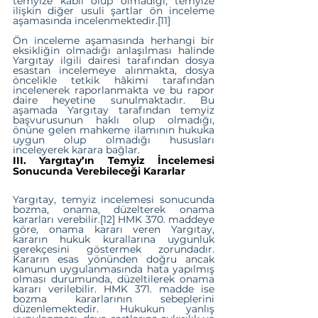
temyize kabil olup olmadığı, temyize 
ilişkin diğer usuli şartlar ön inceleme 
aşamasında incelenmektedir.
[11]
Ön inceleme aşamasında herhangi bir 
eksikliğin olmadığı anlaşılması halinde 
Yargıtay ilgili dairesi tarafından dosya 
esastan incelemeye alınmakta, dosya 
öncelikle tetkik hâkimi tarafından 
incelenerek raporlanmakta ve bu rapor 
daire heyetine sunulmaktadır. Bu 
aşamada Yargıtay tarafından temyiz 
başvurusunun haklı olup olmadığı, 
önüne gelen mahkeme ilamının hukuka 
uygun olup olmadığı hususları 
inceleyerek karara bağlar.
III. Yargıtay’ın Temyiz İncelemesi 
Sonucunda Verebileceği Kararlar
Yargıtay, temyiz incelemesi sonucunda 
bozma, onama, düzelterek onama 
kararları verebilir.
[12]
 HMK 370. maddeye 
göre, onama kararı veren Yargıtay, 
kararın hukuk kurallarına uygunluk 
gerekçesini göstermek zorundadır. 
Kararın esas yönünden doğru ancak 
kanunun uygulanmasında hata yapılmış 
olması durumunda, düzeltilerek onama 
kararı verilebilir. HMK 371. madde ise 
bozma kararlarının sebeplerini 
düzenlemektedir. Hukukun yanlış 