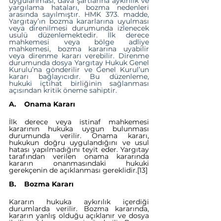
uygulanması, dava şartlarına aykırılık ve 
yargılama hataları, bozma nedenleri 
arasında sayılmıştır. HMK 373. madde, 
Yargıtay’ın bozma kararlarına uyulması 
veya direnilmesi durumunda izlenecek 
usulü düzenlemektedir. İlk derece 
mahkemesi veya bölge adliye 
mahkemesi, bozma kararına uyabilir 
veya direnme kararı verebilir. Direnme 
durumunda dosya Yargıtay Hukuk Genel 
Kurulu’na gönderilir ve Genel Kurul’un 
kararı bağlayıcıdır. Bu düzenleme, 
hukuki içtihat birliğinin sağlanması 
açısından kritik öneme sahiptir.
A.    Onama Kararı
İlk derece veya istinaf mahkemesi 
kararının hukuka uygun bulunması 
durumunda verilir. Onama kararı, 
hukukun doğru uygulandığını ve usul 
hatası yapılmadığını teyit eder. Yargıtay 
tarafından verilen onama kararında 
kararın onanmasındaki hukuki 
gerekçenin de açıklanması gereklidir.
[13]
B.    Bozma Kararı
Kararın hukuka aykırılık içerdiği 
durumlarda verilir. Bozma kararında, 
kararın yanlış olduğu açıklanır ve dosya 