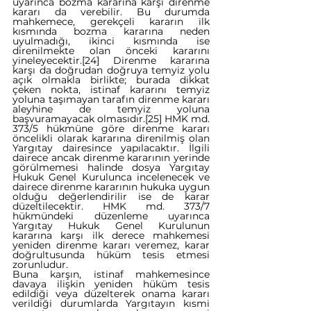
uyarınca bozma kararına karşı direnme 
kararı da verebilir. Bu durumda 
mahkemece, gerekçeli kararın ilk 
kısmında bozma kararına neden 
uyulmadığı, ikinci kısmında ise 
direnilmekte olan önceki kararını 
yineleyecektir.
[24]
 Direnme kararına 
karşı da doğrudan doğruya temyiz yolu 
açık olmakla birlikte; burada dikkat 
çeken nokta, istinaf kararını temyiz 
yoluna taşımayan tarafın direnme kararı 
aleyhine de temyiz yoluna 
başvuramayacak olmasıdır.
[25]
 HMK md. 
373/5 hükmüne göre direnme kararı 
öncelikli olarak kararına direnilmiş olan 
Yargıtay dairesince yapılacaktır. İlgili 
dairece ancak direnme kararının yerinde 
görülmemesi halinde dosya Yargıtay 
Hukuk Genel Kurulunca incelenecek ve 
dairece direnme kararının hukuka uygun 
olduğu değerlendirilir ise de karar 
düzeltilecektir. HMK md. 373/7 
hükmündeki düzenleme uyarınca 
Yargıtay Hukuk Genel Kurulunun 
kararına karşı ilk derece mahkemesi 
yeniden direnme kararı veremez, karar 
doğrultusunda hüküm tesis etmesi 
zorunludur.  
Buna karşın, istinaf mahkemesince 
davaya ilişkin yeniden hüküm tesis 
edildiği veya düzelterek onama kararı 
verildiği durumlarda Yargıtayın kısmi 