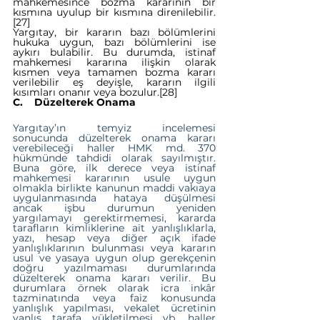
mahkemesince bozma kararının bir 
kısmına uyulup bir kısmına direnilebilir.
[27]
Yargıtay, bir kararın bazı bölümlerini 
hukuka uygun, bazı bölümlerini ise 
aykırı bulabilir. Bu durumda, istinaf 
mahkemesi kararına ilişkin olarak 
kısmen veya tamamen bozma kararı 
verilebilir eş deyişle, kararın ilgili 
kısımları onanır veya bozulur.
[28]
C.    Düzelterek Onama
Yargıtay’ın temyiz incelemesi 
sonucunda düzelterek onama kararı 
verebileceği haller HMK md. 370 
hükmünde tahdidi olarak sayılmıştır. 
Buna göre, ilk derece veya istinaf 
mahkemesi kararının usule uygun 
olmakla birlikte kanunun maddi vakıaya 
uygulanmasında hataya düşülmesi 
ancak işbu durumun yeniden 
yargılamayı gerektirmemesi, kararda 
tarafların kimliklerine ait yanlışlıklarla, 
yazı, hesap veya diğer açık ifade 
yanlışlıklarının bulunması veya kararın 
usul ve yasaya uygun olup gerekçenin 
doğru yazılmaması durumlarında 
düzelterek onama kararı verilir. Bu 
durumlara örnek olarak icra inkâr 
tazminatında veya faiz konusunda 
yanlışlık yapılması, vekalet ücretinin 
yanlış tarafa yükletilmesi vb. haller 