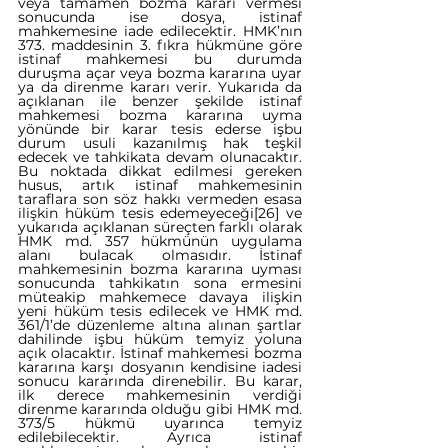
veya tamamen bozma kararı vermesi 
sonucunda ise dosya, istinaf 
mahkemesine iade edilecektir. HMK’nın 
373. maddesinin 3. fıkra hükmüne göre 
istinaf mahkemesi bu durumda 
duruşma açar veya bozma kararına uyar 
ya da direnme kararı verir. Yukarıda da 
açıklanan ile benzer şekilde istinaf 
mahkemesi bozma kararına uyma 
yönünde bir karar tesis ederse işbu 
durum usuli kazanılmış hak teşkil 
edecek ve tahkikata devam olunacaktır. 
Bu noktada dikkat edilmesi gereken 
husus, artık istinaf mahkemesinin 
taraflara son söz hakkı vermeden esasa 
ilişkin hüküm tesis edemeyeceği
[26]
 ve 
yukarıda açıklanan süreçten farklı olarak 
HMK md. 357 hükmünün uygulama 
alanı bulacak olmasıdır. İstinaf 
mahkemesinin bozma kararına uyması 
sonucunda tahkikatın sona ermesini 
müteakip mahkemece davaya ilişkin 
yeni hüküm tesis edilecek ve HMK md. 
361/1’de düzenleme altına alınan şartlar 
dahilinde işbu hüküm temyiz yoluna 
açık olacaktır. İstinaf mahkemesi bozma 
kararına karşı dosyanın kendisine iadesi 
sonucu kararında direnebilir. Bu karar, 
ilk derece mahkemesinin verdiği 
direnme kararında olduğu gibi HMK md. 
373/5 hükmü uyarınca temyiz 
edilebilecektir. Ayrıca istinaf 