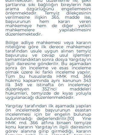
edilmektedir. Bu düzenleme ile, şekil 
şartlarına sıkı bağlılığın bireylerin hak 
arama özgürlüğünü engellemesini 
önlenmektedir. Temyiz dilekçesinin 
verilmesine ilişkin 365. madde ise, 
başvurunun hem kararı veren 
mahkemeye hem de diğer yetkili 
mahkemelere yapılabilmesini 
düzenlemektedir.
Bölge adliye mahkemesi veya kararın 
niteliğine göre ilk derece mahkemesi 
tarafından usule uygun alınan temyiz 
başvurusu ve cevap usul işlemleri 
tamamlandıktan sonra dosya Yargıtay’ın 
ilgili dairesine gönderilir. Bu aşamadan 
sonra ön inceleme ve esas inceleme 
olmak üzere iki farklı inceleme yapılır. 
Tüm bu hususlarda HMK md. 366 
hükmü kapsamında aynı kanunun 343 
ilâ 349 ve istinafta ön incelemeyi 
düzenleyen 352’nci maddeleri 
hükümleri, temyizde de kıyas yoluyla 
uygulanacağı düzenlenmektedir.
Yargıtay tarafından ilk aşamada yapılan 
ön incelemede başvurunun esastan 
incelenmesi için bir engelin bulunup 
bulunmadığı değerlendirilir.
[10]
  Yine 
HMK md. 366 atfına binaen temyize 
konu kararın Yargıtay’ın ilgili dairesinin 
görev alanına girip girmediği, kararın 