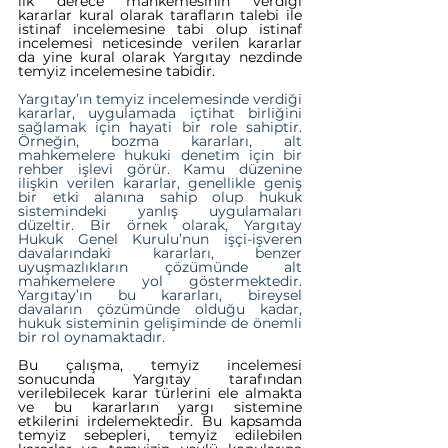
ilk derece mahkemesinin verdiği 
kararlar kural olarak tarafların talebi ile 
istinaf incelemesine tabi olup istinaf 
incelemesi neticesinde verilen kararlar 
da yine kural olarak Yargıtay nezdinde 
temyiz incelemesine tabidir.
Yargıtay’ın temyiz incelemesinde verdiği 
kararlar, uygulamada içtihat birliğini 
sağlamak için hayati bir role sahiptir. 
Örneğin, bozma kararları, alt 
mahkemelere hukuki denetim için bir 
rehber işlevi görür. Kamu düzenine 
ilişkin verilen kararlar, genellikle geniş 
bir etki alanına sahip olup hukuk 
sistemindeki yanlış uygulamaları 
düzeltir. Bir örnek olarak, Yargıtay 
Hukuk Genel Kurulu’nun işçi-işveren 
davalarındaki kararları, benzer 
uyuşmazlıkların çözümünde alt 
mahkemelere yol göstermektedir. 
Yargıtay’ın bu kararları, bireysel 
davaların çözümünde olduğu kadar, 
hukuk sisteminin gelişiminde de önemli 
bir rol oynamaktadır.
Bu çalışma, temyiz incelemesi 
sonucunda Yargıtay tarafından 
verilebilecek karar türlerini ele almakta 
ve bu kararların yargı sistemine 
etkilerini irdelemektedir. Bu kapsamda 
temyiz sebepleri, temyiz edilebilen 