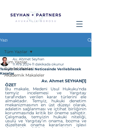
Yazı
Tüm Yazılar
Av. Ahmet Seyhan
Tüm Yazılar
11 Ara 2024
11 dakikada okunur
Güncel Yazılar
Temyiz İncelemesi Neticesinde Verilebilecek
Kararlar
Akademik Makaleler
Av. Ahmet SEYHAN
[1]
ÖZET
Bu makale, Medeni Usul Hukuku'nda 
temyiz incelemesi ve Yargıtay 
tarafından verilen karar türlerini ele 
almaktadır. Temyiz, hukuki denetim 
mekanizmasının en üst düzeyi olarak, 
adaletin sağlanması ve içtihat birliğinin 
korunmasında kritik bir öneme sahiptir. 
Çalışmada, temyizin hukuki niteliği, 
usulü ve Yargıtay’ın onama, bozma ve 
düzelterek onama kararlarının işlevi 