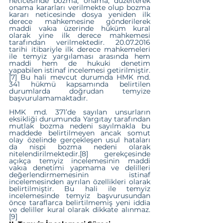
neticesinde bozma, onama, düzelterek 
onama kararları verilmekte olup bozma 
kararı neticesinde dosya yeniden ilk 
derece mahkemesine gönderilerek 
maddi vakıa üzerinde hüküm kural 
olarak yine ilk derece mahkemesi 
tarafından verilmektedir. 20.07.2016 
tarihi itibariyle ilk derece mahkemeleri 
ile temyiz yargılaması arasında hem 
maddi hem de hukuki denetim 
yapabilen istinaf incelemesi getirilmiştir.
[7]
 Bu hali mevcut durumda HMK md. 
341 hükmü kapsamında belirtilen 
durumlarda doğrudan temyize 
başvurulamamaktadır.
HMK md. 371’de sayılan unsurların 
eksikliği durumunda Yargıtay tarafından 
mutlak bozma nedeni sayılmakla bu 
maddede belirtilmeyen ancak somut 
olay özelinde gerçekleşen usul hataları 
da nispi bozma nedeni olarak 
nitelendirilmektedir.
[8]
 gerekçesinde 
açıkça temyiz incelemesinin maddi 
vakıa denetimi yapmama ve delilleri 
değerlendirmemesinin istinaf 
incelemesinden ayrılan özellikleri olarak 
belirtilmiştir. Bu hali ile temyiz 
incelemesinde temyiz başvurusundan 
önce taraflarca belirtilmemiş yeni iddia 
ve deliller kural olarak dikkate alınmaz.
[9]