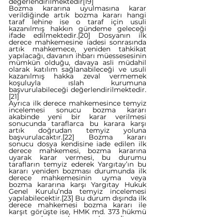
değerlendirilmektedir
[19]
Bozma kararına uyulmasına karar 
verildiğinde artık bozma kararı hangi 
taraf lehine ise o taraf için usuli 
kazanılmış hakkın gündeme geleceği 
ifade edilmektedir.
[20]
 Dosyanın ilk 
derece mahkemesine iadesi sonrasında 
artık mahkemece, yeniden tahkikat 
yapılacağı, davanın ihbarı müessesesinin 
mümkün olduğu, davaya asli müdahil 
olarak katılım sağlanabileceği ve usuli 
kazanılmış hakka zeval vermemek 
koşuluyla ıslah kurumuna 
başvurulabileceği değerlendirilmektedir.
[21]
Ayrıca ilk derece mahkemesince temyiz 
incelemesi sonucu bozma kararı 
akabinde yeni bir karar verilmesi 
sonucunda taraflarca bu karara karşı 
artık doğrudan temyiz yoluna 
başvurulacaktır.
[22]
 Bozma kararı 
sonucu dosya kendisine iade edilen ilk 
derece mahkemesi, bozma kararına 
uyarak karar vermesi, bu durumu 
tarafların temyiz ederek Yargıtay’ın bu 
kararı yeniden bozması durumunda ilk 
derece mahkemesinin uyma veya 
bozma kararına karşı Yargıtay Hukuk 
Genel Kurulu’nda temyiz incelemesi 
yapılabilecektir.
[23]
 Bu durum dışında ilk 
derece mahkemesi bozma kararı ile 
karşıt görüşte ise, HMK md. 373 hükmü 