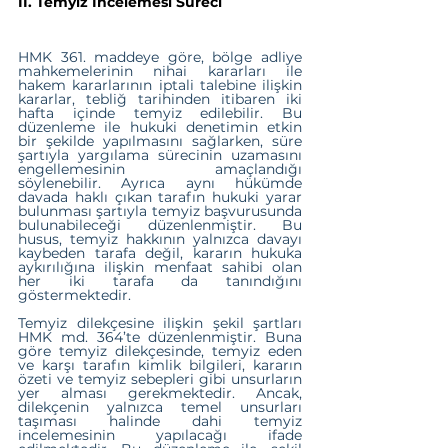
II. Temyiz İncelemesi Süreci
HMK 361. maddeye göre, bölge adliye 
mahkemelerinin nihai kararları ile 
hakem kararlarının iptali talebine ilişkin 
kararlar, tebliğ tarihinden itibaren iki 
hafta içinde temyiz edilebilir. Bu 
düzenleme ile hukuki denetimin etkin 
bir şekilde yapılmasını sağlarken, süre 
şartıyla yargılama sürecinin uzamasını 
engellemesinin amaçlandığı 
söylenebilir. Ayrıca aynı hükümde 
davada haklı çıkan tarafın hukuki yarar 
bulunması şartıyla temyiz başvurusunda 
bulunabileceği düzenlenmiştir. Bu 
husus, temyiz hakkının yalnızca davayı 
kaybeden tarafa değil, kararın hukuka 
aykırılığına ilişkin menfaat sahibi olan 
her iki tarafa da tanındığını 
göstermektedir.
Temyiz dilekçesine ilişkin şekil şartları 
HMK md. 364’te düzenlenmiştir. Buna 
göre temyiz dilekçesinde, temyiz eden 
ve karşı tarafın kimlik bilgileri, kararın 
özeti ve temyiz sebepleri gibi unsurların 
yer alması gerekmektedir. Ancak, 
dilekçenin yalnızca temel unsurları 
taşıması halinde dahi temyiz 
incelemesinin yapılacağı ifade 