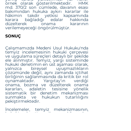
örnek olarak gösterilmektedir.  HMK 
md. 370/2 son cümlede, davanın esası 
bakımından hukuka aykırı kararlar ile 
hâkimin takdir yetkisi kapsamında 
karara bağladığı edalar hakkında 
düzelterek onama kararının 
verilemeyeceği öngörülmüştür.
SONUÇ
Çalışmamızda Medeni Usul Hukuku'nda 
temyiz incelemesinin hukuki çerçevesi 
ve uygulama süreçleri detaylı bir şekilde 
ele alınmıştır. Temyiz, yargı sisteminde 
hukuki denetimin en üst aşaması olarak, 
yalnızca bireysel uyuşmazlıkların 
çözümünde değil, aynı zamanda içtihat 
birliğinin sağlanmasında da kritik bir rol 
oynamaktadır. Yargıtay’ın verdiği 
onama, bozma ve düzelterek onama 
kararları, adaletin tesisine yönelik 
sistematik bir denetim mekanizması 
sunmakta ve hukukun tutarlılığını 
pekiştirmektedir.
İncelemeler, temyiz mekanizmasının, 
hukuki denetim ile maddi vakıa 
denetimini ayıran bir yapı üzerine 
kurulduğunu göstermektedir. Yargıtay, 
temyiz incelemesinde yalnızca hukuki 
denetim yetkisine sahip olup, tarafların 