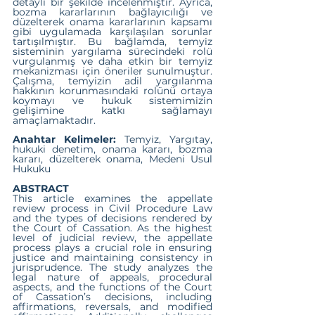
detaylı bir şekilde incelenmiştir. Ayrıca, 
bozma kararlarının bağlayıcılığı ve 
düzelterek onama kararlarının kapsamı 
gibi uygulamada karşılaşılan sorunlar 
tartışılmıştır. Bu bağlamda, temyiz 
sisteminin yargılama sürecindeki rolü 
vurgulanmış ve daha etkin bir temyiz 
mekanizması için öneriler sunulmuştur. 
Çalışma, temyizin adil yargılanma 
hakkının korunmasındaki rolünü ortaya 
koymayı ve hukuk sistemimizin 
gelişimine katkı sağlamayı 
amaçlamaktadır.
Anahtar Kelimeler:
 Temyiz, Yargıtay, 
hukuki denetim, onama kararı, bozma 
kararı, düzelterek onama, Medeni Usul 
Hukuku
ABSTRACT
This article examines the appellate 
review process in Civil Procedure Law 
and the types of decisions rendered by 
the Court of Cassation. As the highest 
level of judicial review, the appellate 
process plays a crucial role in ensuring 
justice and maintaining consistency in 
jurisprudence. The study analyzes the 
legal nature of appeals, procedural 
aspects, and the functions of the Court 
of Cassation’s decisions, including 
affirmations, reversals, and modified 