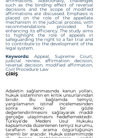
affirmations. Additionally, challenges 
such as the binding effect of reversal 
decisions and the scope of modified 
affirmations are discussed. Emphasis is 
placed on the role of the appellate 
mechanism in the judicial process, with 
recommendations provided for 
enhancing its efficiency. The study aims 
to highlight the role of appeals in 
safeguarding the right to a fair trial and 
to contribute to the development of the 
legal system.
Keywords:
 Appeal, Supreme Court, 
judicial review, affirmation decision, 
reversal decision, modified affirmation, 
Civil Procedure Law
GİRİŞ
Adaletin sağlanmasında kanun yolları, 
hukuk sisteminin en kritik unsurlarından 
biridir. Bu bağlamda temyiz, 
yargılamanın istinaf incelemesinden 
sonra ikinci bir gözle 
değerlendirilmesini sağlayarak maddi 
gerçeğe ulaşılmasını hedeflemektedir. 
Türkiye’de Medeni Usul Hukuku 
kapsamında düzenlenen temyiz kurumu, 
tarafların hak arama özgürlüğünün 
önemli bir aracıdır. Hukuk sistemimizde 